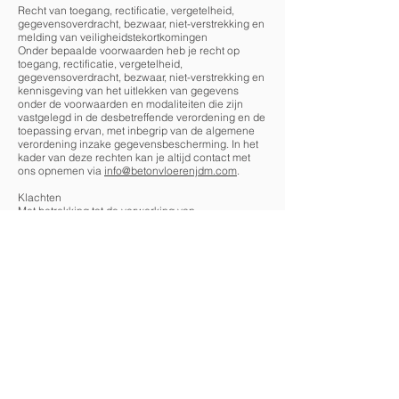
Recht van toegang, rectificatie, vergetelheid,
gegevensoverdracht, bezwaar, niet-verstrekking en
melding van veiligheidstekortkomingen
Onder bepaalde voorwaarden heb je recht op
toegang, rectificatie, vergetelheid,
gegevensoverdracht, bezwaar, niet-verstrekking en
kennisgeving van het uitlekken van gegevens
onder de voorwaarden en modaliteiten die zijn
vastgelegd in de desbetreffende verordening en de
toepassing ervan, met inbegrip van de algemene
verordening inzake gegevensbescherming. In het
kader van deze rechten kan je altijd contact met
ons opnemen via
info@betonvloerenjdm.com
.
Klachten
Met betrekking tot de verwerking van
persoonsgegevens door ons bedrijf kan je een
klacht indienen bij het College Bescherming
Persoonsgegevens:
Commissie voor de bescherming van de
persoonlijke levenssfeer.
Drukpersstraat 35, 1000 Brussel
Tel: +32 (0)2 274 48 00
Fax: +32 (0)2 274 48 35
E-mail:
commission@privacycommission.be
URL:
https://www.privacycommission.be
Veranderingen
Deze privacyverklaring kan van tijd tot tijd worden
aangepast aan gewijzigde voorschriften. Wij