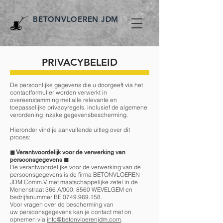
BETONVLOEREN JDM
PRIVACYBELEID
De persoonlijke gegevens die u doorgeeft via het
contactformulier worden verwerkt in
overeenstemming met alle relevante en
toepasselijke privacyregels, inclusief de algemene
verordening inzake gegevensbescherming.
Hieronder vind je aanvullende uitleg over dit
proces:
◼︎
Verantwoordelijk voor de verwerking van
persoonsgegevens
◼︎
De verantwoordelijke voor de verwerking van de
persoonsgegevens is de firma BETONVLOEREN
JDM Comm.V. met maatschappelijke zetel in de
Menenstraat 366 A/000, 8560 WEVELGEM en
bedrijfsnummer BE
0749.969.158
.
Voor vragen over de bescherming van
uw persoonsgegevens kan je contact met on
opnemen via
info@betonvloerenjdm.com
.